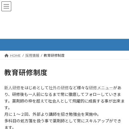
コ
ナ
ン
ビ
テ
ゲ
ン
ー
ツ
シ
へ
ョ
教育研修制度
ス
ン
キ
に
ッ
移
プ
動
HOME
採用情報
教育研修制度
教育研修制度
新人研修
をはじめとして
社外の研修
など様々な
研修メニュー
があ
り、研修後も一人前になるまで常に徹底してフォローしていきま
す。薬剤師の枠を超えて社会人として飛躍的に成長する事が出来ま
す。
月に１～２回、外部より講師を招き勉強会を実施中。
多科目の処方箋を扱う事で薬剤師として常にスキルアップができ
ます。