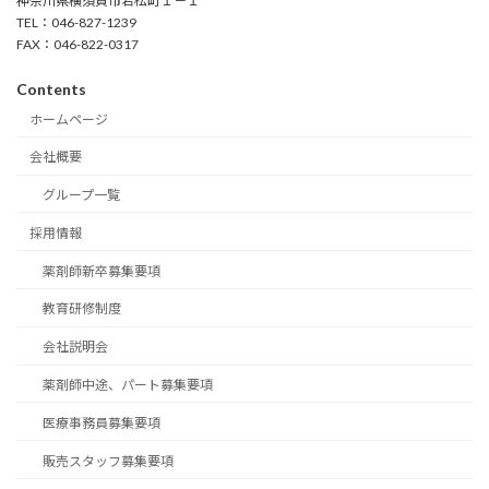
神奈川県横須賀市若松町１－１
TEL：046-827-1239
FAX：046-822-0317
Contents
ホームページ
会社概要
グループ一覧
採用情報
薬剤師新卒募集要項
教育研修制度
会社説明会
薬剤師中途、パート募集要項
医療事務員募集要項
販売スタッフ募集要項